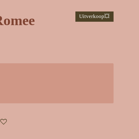
 Romee
Uitverkoop💥