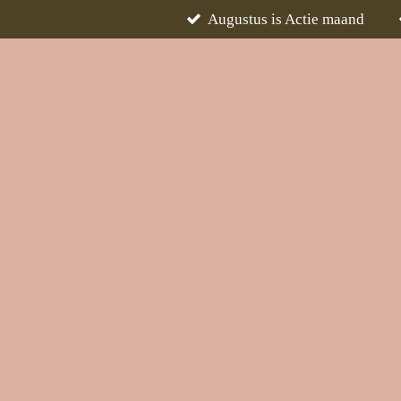
Augustus is Actie maand
Ga
direct
naar
de
hoofdinhoud