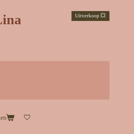
Lina
Uitverkoop 💥
gen