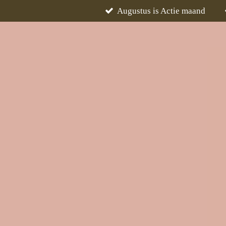
Augustus is Actie maand
Ga
direct
naar
de
hoofdinhoud