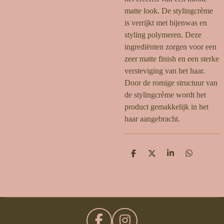
matte look. De stylingcrème
is verrijkt met bijenwas en
styling polymeren. Deze
ingrediënten zorgen voor een
zeer matte finish en een sterke
versteviging van het haar.
Door de romige structuur van
de stylingcrème wordt het
product gemakkelijk in het
haar aangebracht.
D
D
S
D
e
e
h
e
l
e
a
l
e
l
r
e
n
e
n