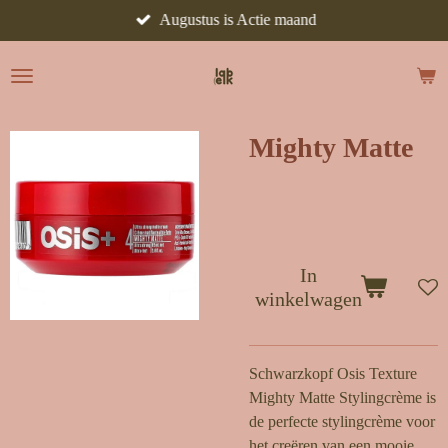
Augustus is Actie maand
Ga
direct
naar
de
hoofdinhoud
Mighty Matte
€ 22,45
In
winkelwagen
Schwarzkopf Osis Texture
Mighty Matte Stylingcrème is
de perfecte stylingcrème voor
het creëren van een mooie