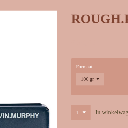
ROUGH.
€ 30,85
Formaat
In winkelwa