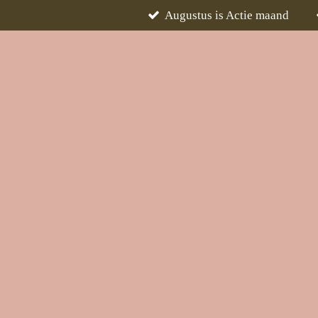
Augustus is Actie maand
Ga
direct
naar
de
hoofdinhoud