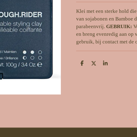
Klei met een sterke hold di
van sojabonen en Bamboe die
parabeenvrij.
GEBRUIK:
V
en breng evenredig aan op v
gebruik, bij contact met de
D
D
S
e
e
h
l
e
a
e
l
r
n
e