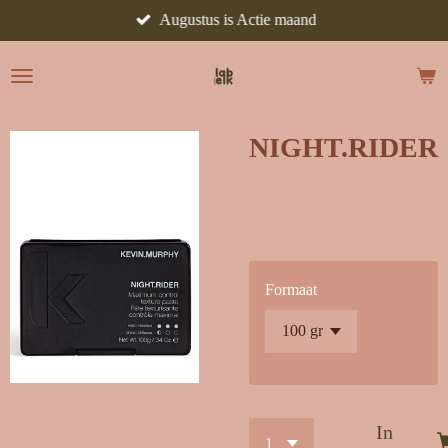
Augustus is Actie maand
Ga
direct
naar
de
hoofdinhoud
NIGHT.RIDER
€ 30,85
Formaat
In