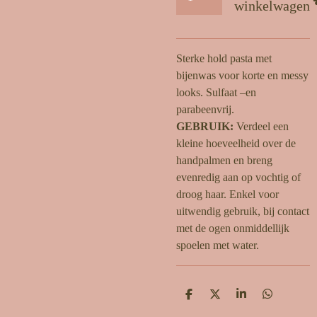
winkelwagen
Sterke hold pasta met
bijenwas voor korte en messy
looks. Sulfaat –en
parabeenvrij.
GEBRUIK:
Verdeel een
kleine hoeveelheid over de
handpalmen en breng
evenredig aan op vochtig of
droog haar. Enkel voor
uitwendig gebruik, bij contact
met de ogen onmiddellijk
spoelen met water.
D
D
S
D
e
e
h
e