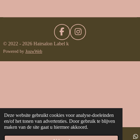
l
e
a
l
e
l
r
e
n
e
n
F
I
a
n
© 2022 - 2026 Hairsalon Label k
c
s
Powered by
JouwWeb
e
t
b
a
o
g
o
r
k
a
m
Deze website gebruikt cookies voor analyse-doeleinden
en/of het tonen van advertenties. Door gebruik te blijven
maken van de site gaat u hiermee akkoord.