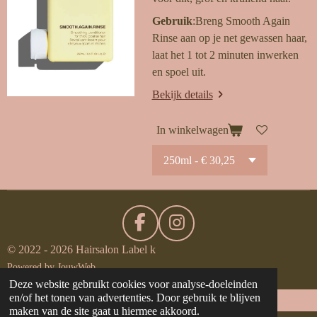
Gebruik
:Breng Smooth Again
Rinse aan op je net gewassen haar,
laat het 1 tot 2 minuten inwerken
en spoel uit.
Bekijk details
In winkelwagen
F
I
a
n
© 2022 - 2026 Hairsalon Label k
c
s
Powered by
JouwWeb
e
t
Deze website gebruikt cookies voor analyse-doeleinden
en/of het tonen van advertenties. Door gebruik te blijven
b
a
maken van de site gaat u hiermee akkoord.
o
g