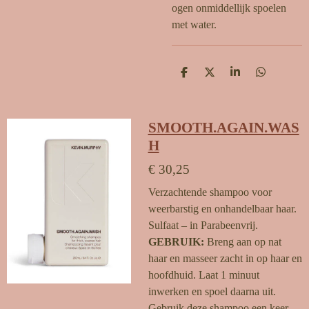
ogen onmiddellijk spoelen
met water.
D
D
S
D
e
e
h
e
l
e
a
l
e
l
r
e
n
e
n
SMOOTH.AGAIN.WAS
H
€ 30,25
Verzachtende shampoo voor
weerbarstig en onhandelbaar haar.
Sulfaat – in Parabeenvrij.
GEBRUIK:
Breng aan op nat
haar en masseer zacht in op haar en
hoofdhuid. Laat 1 minuut
inwerken en spoel daarna uit.
Gebruik deze shampoo een keer