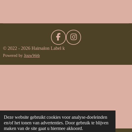
e
e
h
e
l
e
a
l
e
l
r
e
n
e
n
F
I
a
n
© 2022 - 2026 Hairsalon Label k
c
s
Powered by
JouwWeb
e
t
b
a
o
g
o
r
k
a
m
Deze website gebruikt cookies voor analyse-doeleinden
en/of het tonen van advertenties. Door gebruik te blijven
maken van de site gaat u hiermee akkoord.