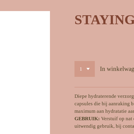
STAYING
€ 31,25
In winkelwa
Diepe hydraterende verzorg
capsules die bij aanraking b
maximum aan hydratatie aan 
GEBRUIK:
Verstuif op nat
uitwendig gebruik, bij cont