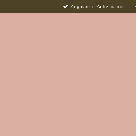
Augustus is Actie maand
Ga
direct
naar
de
hoofdinhoud