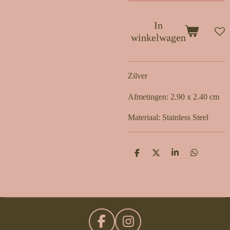
In
winkelwagen
Zilver
Afmetingen: 2.90 x 2.40 cm
Materiaal: Stainless Steel
D
D
S
D
e
e
h
e
l
e
a
l
e
l
r
e
n
e
n
F
I