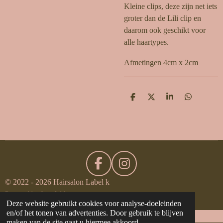
Kleine clips, deze zijn net iets
groter dan de Lili clip en
daarom ook geschikt voor
alle haartypes.
Afmetingen 4cm x 2cm
D
D
S
D
e
e
h
e
l
e
a
l
e
l
r
e
n
e
n
F
I
a
n
© 2022 - 2026 Hairsalon Label k
c
s
Powered by
JouwWeb
Deze website gebruikt cookies voor analyse-doeleinden
e
t
en/of het tonen van advertenties. Door gebruik te blijven
b
a
maken van de site gaat u hiermee akkoord.