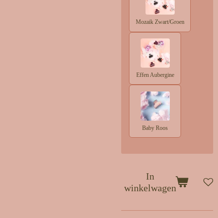
Mozaik Zwart/Groen
Effen Aubergine
Baby Roos
In
winkelwagen