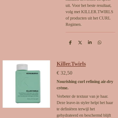
uit. Voor het beste resultaat,
volg met KILLER.TWIRLS
of producten uit het CURL
Regimen.
D
D
S
D
e
e
h
e
l
e
a
l
e
l
r
e
n
e
n
Killer.Twirls
€ 32,50
Nourishing curl refining air-dry
crème.
Verbeter de textuur van je haar.
Deze leave-in styler helpt het haar
te definiëren terwijl het
gehydrateerd en beschermd blijft